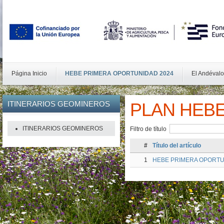
Página Inicio
HEBE PRIMERA OPORTUNIDAD 2024
El Andévalo
ITINERARIOS
GEOMINEROS
PLAN HEB
ITINERARIOS GEOMINEROS
Filtro de título
#
Título del artículo
1
HEBE PRIMERA OPORTU