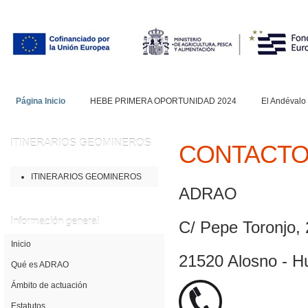
Página Inicio
HEBE PRIMERA OPORTUNIDAD 2024
El Andévalo
ITINERARIOS
GEOMINEROS
CONTACT
ITINERARIOS GEOMINEROS
ADRAO
Información
general
C/ Pepe Toronjo, 
Inicio
21520 Alosno - H
Qué es ADRAO
Ámbito de actuación
Estatutos