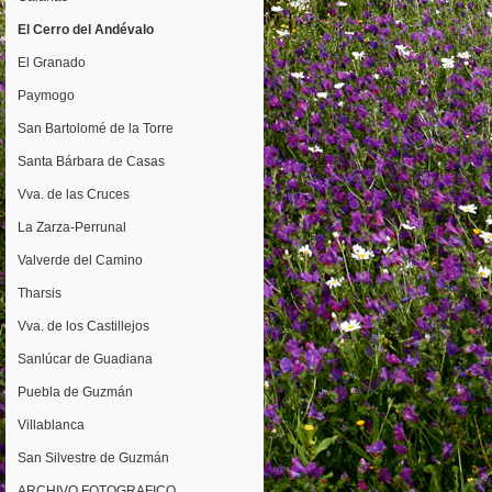
El Cerro del Andévalo
El Granado
Paymogo
San Bartolomé de la Torre
Santa Bárbara de Casas
Vva. de las Cruces
La Zarza-Perrunal
Valverde del Camino
Tharsis
Vva. de los Castillejos
Sanlúcar de Guadiana
Puebla de Guzmán
Villablanca
San Silvestre de Guzmán
ARCHIVO FOTOGRAFICO