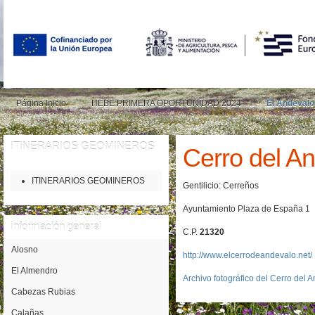
Página Inicio
HEBE PRIMERA OPORTUNIDAD 2024
El Andévalo
ITINERARIOS
GEOMINEROS
Cerro del A
ITINERARIOS GEOMINEROS
Gentilicio: Cerreños
Ayuntamiento Plaza de España 1
Información
general
C.P.
21320
Alosno
http://www.elcerrodeandevalo.net/
El Almendro
Archivo fotográfico del Cerro del 
Cabezas Rubias
Calañas