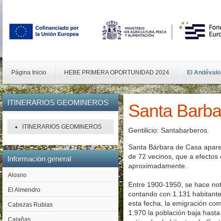
Página Inicio
HEBE PRIMERA OPORTUNIDAD 2024
El Andévalo
ITINERARIOS
GEOMINEROS
Santa Barba
ITINERARIOS GEOMINEROS
Gentilicio: Santabarberos.
Santa Bárbara de Casa aparece
de 72 vecinos, que a efectos
Información
general
aproximadamente.
Alosno
Entre 1900-1950, se hace not
El Almendro
contando con 1.131 habitantes
esta fecha, la emigración com
Cabezas Rubias
1.970 la población baja hasta
Calañas