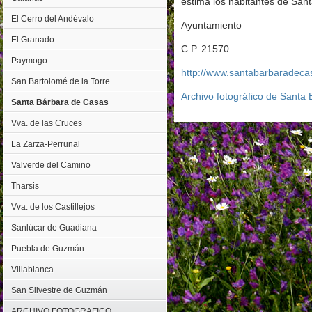
estima los habitantes de San
El Cerro del Andévalo
Ayuntamiento
El Granado
C.P. 21570
Paymogo
http://www.santabarbaradeca
San Bartolomé de la Torre
Archivo fotográfico de Santa
Santa Bárbara de Casas
Vva. de las Cruces
La Zarza-Perrunal
Valverde del Camino
Tharsis
Vva. de los Castillejos
Sanlúcar de Guadiana
Puebla de Guzmán
Villablanca
San Silvestre de Guzmán
ARCHIVO FOTOGRAFICO