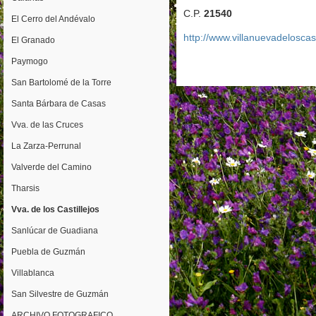
C.P.
21540
El Cerro del Andévalo
http://www.villanuevadeloscas
El Granado
Paymogo
San Bartolomé de la Torre
Santa Bárbara de Casas
Vva. de las Cruces
La Zarza-Perrunal
Valverde del Camino
Tharsis
Vva. de los Castillejos
Sanlúcar de Guadiana
Puebla de Guzmán
Villablanca
San Silvestre de Guzmán
ARCHIVO FOTOGRAFICO