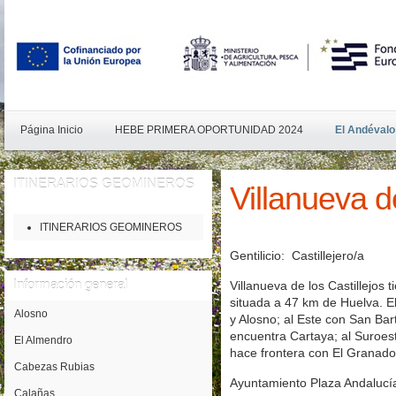
Página Inicio
HEBE PRIMERA OPORTUNIDAD 2024
El Andévalo
ITINERARIOS
GEOMINEROS
Villanueva de
ITINERARIOS GEOMINEROS
Gentilicio: Castillejero/a
Información
general
Villanueva de los Castillejos 
situada a 47 km de Huelva. El
Alosno
y Alosno; al Este con San Bar
encuentra Cartaya; al Suroes
El Almendro
hace frontera con El Granado
Cabezas Rubias
Ayuntamiento Plaza Andalucía
Calañas