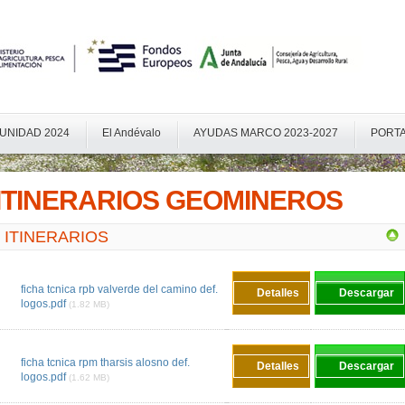
UNIDAD 2024
El Andévalo
AYUDAS MARCO 2023-2027
PORTA
ITINERARIOS GEOMINEROS
ITINERARIOS
ficha tcnica rpb valverde del camino def.
Detalles
Descargar
logos.pdf
(1.82 MB)
ficha tcnica rpm tharsis alosno def.
Detalles
Descargar
logos.pdf
(1.62 MB)