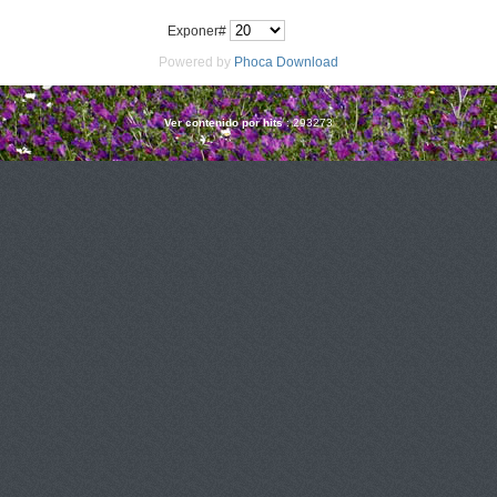
Exponer#
Powered by
Phoca Download
Ver contenido por hits
: 293273